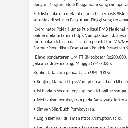
dengan Program Studi Keagamaan yang izin operas
Seleksi dilakukan melalui ujian tulis berbasis Sist
serentak di seluruh Perguruan Tinggi yang tersebar
Koordinator Pokja Humas Publikasi PMB Nasional
online melalui laman https://um.ptkin.ac.id. Siswa
merupakan lulusan dari satuan pendidikan MA/M
Formal/Pendidikan Kesetaraan Pondok Pesantren Sa
"Biaya pendaftaran UM-PTKIN sebesar Rp200.000, d
jelasnya di Semarang, Minggu (9/4/2023).
Berikut tata cara pendaftaran UM-PTKIN:
• Kunjungi laman https://um.ptkin.ac.id dan klik 
• Isi biodata secara lengkap melalui online sampa
• Melakukan pembayaran pada Bank yang tertera 
• Simpan Slip/Bukti Pembayaran;
• Login kembali di laman https://um.ptkin.ac.id;
• Lanjutkan proses pendaftaran sampai Cetak Kartu