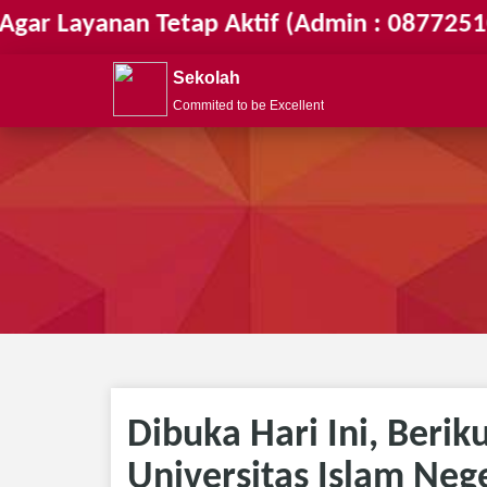
yanan Tetap Aktif (Admin : 087725104000)
Sekolah
Commited to be Excellent
Dibuka Hari Ini, Berik
Universitas Islam Neg