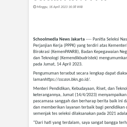
Minggu, 16 April 2023 16:38 WIB
Schoolmedia News Jakarta
---- Panitia Seleksi 
Perjanjian Kerja (PPPK) yang terdiri atas Kemen
Birokrasi (KemenPANRB), Badan Kepegawaian Negar
dan Teknologi (Kemendikbudristek) mengumumkan ha
pada Jumat, 14 April 2023.
Pengumuman tersebut secara lengkap dapat diakses
laman
https://sscasn.bkn.go.id/
.
Menteri Pendidikan, Kebudayaan, Riset, dan Tekn
keterangannya, Jumat (14/4/2023) menyampaikan u
pascamasa sanggah dan berharap berita baik ini
dan memberikan layanan terbaik bagi pendidikan di
semenjak tes seleksi dilaksanakan pada 2021 adal
“Dari hati yang terdalam, saya sangat bangga te