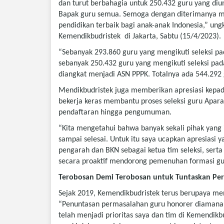
dan turut berbahagia untuk 250.432 guru yang di
Bapak guru semua. Semoga dengan diterimanya m
pendidikan terbaik bagi anak-anak Indonesia,” ung
Kemendikbudristek di Jakarta, Sabtu (15/4/2023).
“Sebanyak 293.860 guru yang mengikuti seleksi pa
sebanyak 250.432 guru yang mengikuti seleksi pad
diangkat menjadi ASN PPPK. Totalnya ada 544.292 
Mendikbudristek juga memberikan apresiasi kepad
bekerja keras membantu proses seleksi guru Aparat
pendaftaran hingga pengumuman.
“Kita mengetahui bahwa banyak sekali pihak yang i
sampai selesai. Untuk itu saya ucapkan apresiasi
pengarah dan BKN sebagai ketua tim seleksi, sert
secara proaktif mendorong pemenuhan formasi gur
Terobosan Demi Terobosan untuk Tuntaskan Pe
Sejak 2019, Kemendikbudristek terus berupaya m
“Penuntasan permasalahan guru honorer diamanah
telah menjadi prioritas saya dan tim di Kemendikb