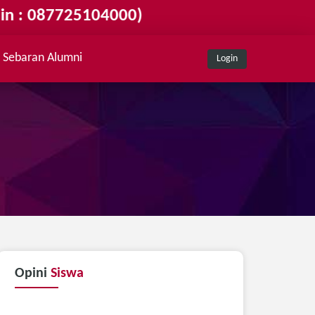
7725104000)
Sebaran Alumni
Login
Opini
Siswa