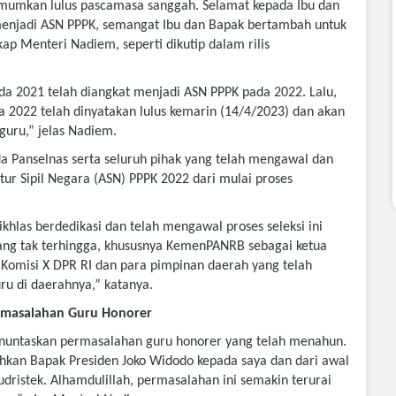
umumkan lulus pascamasa sanggah. Selamat kepada Ibu dan
enjadi ASN PPPK, semangat Ibu dan Bapak bertambah untuk
kap Menteri Nadiem, seperti dikutip dalam rilis
da 2021 telah diangkat menjadi ASN PPPK pada 2022. Lalu,
a 2022 telah dinyatakan lulus kemarin (14/4/2023) dan akan
guru,” jelas Nadiem.
a Panselnas serta seluruh pihak yang telah mengawal dan
ur Sipil Negara (ASN) PPPK 2022 dari mulai proses
khlas berdedikasi dan telah mengawal proses seleksi ini
 yang tak terhingga, khususnya KemenPANRB sebagai ketua
a Komisi X DPR RI dan para pimpinan daerah yang telah
u di daerahnya,” katanya.
rmasalahan Guru Honorer
enuntaskan permasalahan guru honorer yang telah menahun.
kan Bapak Presiden Joko Widodo kepada saya dan dari awal
udristek. Alhamdulillah, permasalahan ini semakin terurai