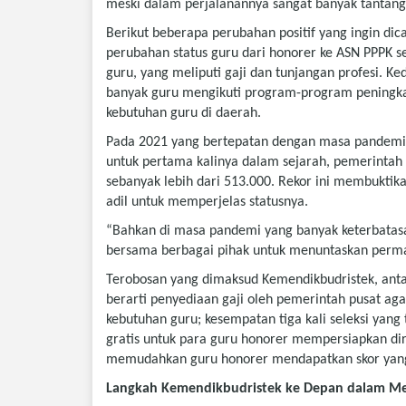
meski dalam perjalanannya sangat banyak tantang
Berikut beberapa perubahan positif yang ingin di
perubahan status guru dari honorer ke ASN PPPK
guru, yang meliputi gaji dan tunjangan profesi. K
banyak guru mengikuti program-program peningkata
kebutuhan guru di daerah.
Pada 2021 yang bertepatan dengan masa pandemi 
untuk pertama kalinya dalam sejarah, pemerintah
sebanyak lebih dari 513.000. Rekor ini membukti
adil untuk memperjelas statusnya.
“Bahkan di masa pandemi yang banyak keterbatasa
bersama berbagai pihak untuk menuntaskan perma
Terobosan yang dimaksud Kemendikbudristek, antar
berarti penyediaan gaji oleh pemerintah pusat a
kebutuhan guru; kesempatan tiga kali seleksi yang
gratis untuk para guru honorer mempersiapkan diri
memudahkan guru honorer mendapatkan skor yang 
Langkah Kemendikbudristek ke Depan dalam M