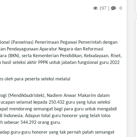
197
0
|
Nasional (Panselnas) Penerimaan Pegawai Pemerintah dengan
terian Pendayagunaan Aparatur Negara dan Reformasi
a (BKN), serta Kementerian Pendidikan, Kebudayaan, Riset,
sil seleksi akhir PPPK untuk jabatan fungsional guru 2022
 oleh para peserta seleksi melalui
ologi (Mendikbudristek), Nadiem Anwar Makarim dalam
capan selamat kepada 250.432 guru yang lulus seleksi
 dapat mendorong semangat bagi para guru untuk mengabdi
 Indonesia. Adapun total guru honorer yang telah lolos
ah sebesar 544.292 orang guru.
rhadap guru-guru honorer yang tak pernah patah semangat